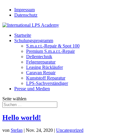
Impressum
Datenschutz
Startseite
Schulungsprogramm
S.m.a.r.t.-Repair & Spot 100
Premium S.m.a.r.t.-Repair
Dellentechnik
Felgenreparatur
Leasing Rückläufer
Caravan Repair
Kunststoff Reparatur
LPS-Sachverständiger
Presse und Medien
Seite wählen
Hello world!
von
Stefan
|
Nov. 24, 2020
|
Uncategorized